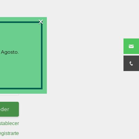
×
 Agosto.
stablecer
egistrarte