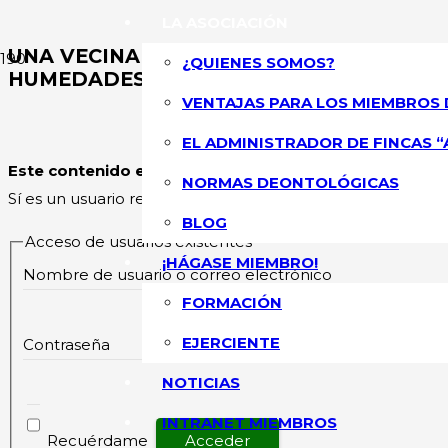
LA ASOCIACIÓN
UNA VECINA DEMANDA A LA COMUNIDAD 
¿QUIENES SOMOS?
HUMEDADES DE LAS ZONAS COMUNES QU
VENTAJAS PARA LOS MIEMBROS 
ASOCIACIÓN NA
EL ADMINISTRADOR DE FINCAS “
Este contenido esta restringido
y su acceso solo está pe
NORMAS DEONTOLÓGICAS
Sí es un usuario registrado, por favor inicie sesión.
BLOG
Acceso de usuarios existentes
¡HÁGASE MIEMBRO!
Nombre de usuario o correo electrónico
FORMACIÓN
EJERCIENTE
Contraseña
NOTICIAS
INTRANET MIEMBROS
Recuérdame