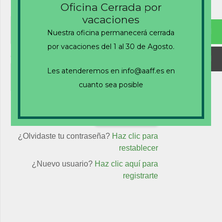
Oficina Cerrada por
Nombre de usuario o correo electrónico
vacaciones
Nuestra oficina permanecerá cerrada
por vacaciones del 1 al 30 de Agosto.
Contraseña
Les atenderemos en info@aaff.es en
cuanto sea posible
Recuérdame
¿Olvidaste tu contraseña?
Haz clic para
restablecer
¿Nuevo usuario?
Haz clic aquí para
registrarte