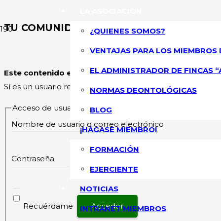
LA ASOCIACIÓN
TU COMUNIDAD DE VECINOS YA PUEDE P
¿QUIENES SOMOS?
VENTAJAS PARA LOS MIEMBROS 
ASOCIACIÓN NA
EL ADMINISTRADOR DE FINCAS “
Este contenido esta restringido
y su acceso solo está pe
Sí es un usuario registrado, por favor inicie sesión.
NORMAS DEONTOLÓGICAS
Acceso de usuarios existentes
BLOG
Nombre de usuario o correo electrónico
¡HÁGASE MIEMBRO!
FORMACIÓN
Contraseña
EJERCIENTE
NOTICIAS
Recuérdame
INTRANET MIEMBROS