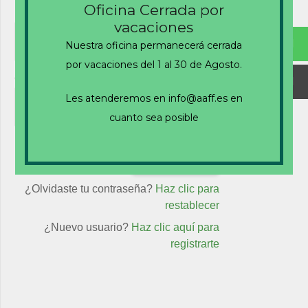
Oficina Cerrada por
Nombre de usuario o correo electrónico
vacaciones
Nuestra oficina permanecerá cerrada
por vacaciones del 1 al 30 de Agosto.
Contraseña
Les atenderemos en info@aaff.es en
cuanto sea posible
Recuérdame
¿Olvidaste tu contraseña?
Haz clic para
restablecer
¿Nuevo usuario?
Haz clic aquí para
registrarte