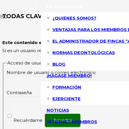
LA ASOCIACIÓN
TODAS CLAVES SOBRE CÓMO TRIBUTA LA
¿QUIENES SOMOS?
VENTAJAS PARA LOS MIEMBROS 
ASOCIACIÓN NA
EL ADMINISTRADOR DE FINCAS “
Este contenido esta restringido
y su acceso solo está pe
Sí es un usuario registrado, por favor inicie sesión.
NORMAS DEONTOLÓGICAS
Acceso de usuarios existentes
BLOG
Nombre de usuario o correo electrónico
¡HÁGASE MIEMBRO!
FORMACIÓN
Contraseña
EJERCIENTE
NOTICIAS
Recuérdame
INTRANET MIEMBROS