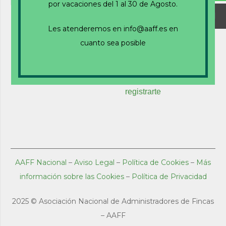
por vacaciones del 1 al 30 de Agosto.
Recuérdame
Les atenderemos en info@aaff.es en
cuanto sea posible
¿Olvidaste tu contraseña?
Haz clic para
restablecer
¿Nuevo usuario?
Haz clic aquí para
registrarte
AAFF Nacional
–
Aviso Legal
–
Política de Cookies
–
Más
información sobre las Cookies
–
Política de Privacidad
2025 ©
Asociación Nacional de Administradores de Fincas
– AAFF