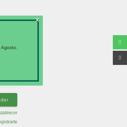
×
 Agosto.
stablecer
egistrarte