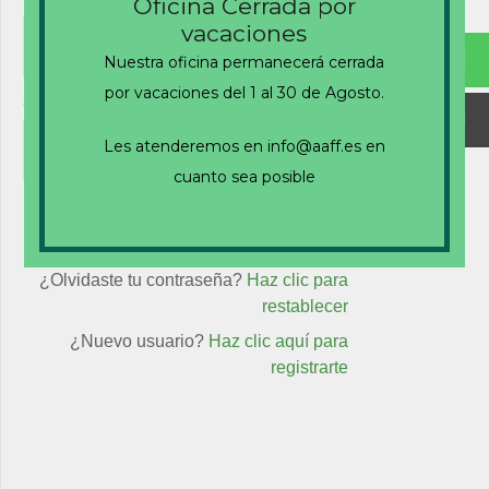
Nombre de usuario o correo electrónico
Oficina Cerrada por
vacaciones
Nuestra oficina permanecerá cerrada
por vacaciones del 1 al 30 de Agosto.
Contraseña
Les atenderemos en info@aaff.es en
cuanto sea posible
Recuérdame
¿Olvidaste tu contraseña?
Haz clic para
restablecer
¿Nuevo usuario?
Haz clic aquí para
registrarte