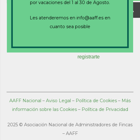
por vacaciones del 1 al 30 de Agosto.
Recuérdame
Les atenderemos en info@aaff.es en
cuanto sea posible
¿Olvidaste tu contraseña?
Haz clic para
restablecer
¿Nuevo usuario?
Haz clic aquí para
registrarte
AAFF Nacional
–
Aviso Legal
–
Política de Cookies
–
Más
información sobre las Cookies
–
Política de Privacidad
2025 ©
Asociación Nacional de Administradores de Fincas
– AAFF