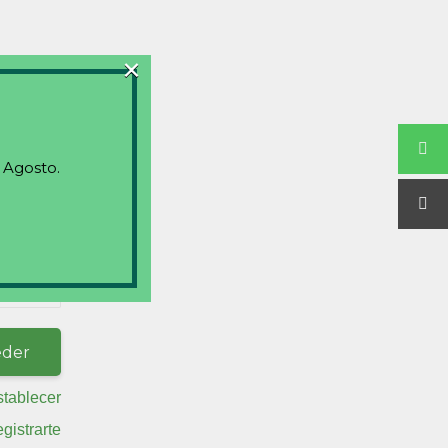
×
 Agosto.
stablecer
egistrarte