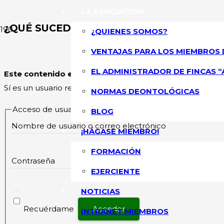
LA ASOCIACIÓN
¿QUÉ SUCEDE SI SOY AUTÓNOMO Y NO P
¿QUIENES SOMOS?
VENTAJAS PARA LOS MIEMBROS 
ASOCIACIÓN NA
EL ADMINISTRADOR DE FINCAS “
Este contenido esta restringido
y su acceso solo está pe
Sí es un usuario registrado, por favor inicie sesión.
NORMAS DEONTOLÓGICAS
Acceso de usuarios existentes
BLOG
Nombre de usuario o correo electrónico
¡HÁGASE MIEMBRO!
FORMACIÓN
Contraseña
EJERCIENTE
NOTICIAS
Recuérdame
INTRANET MIEMBROS