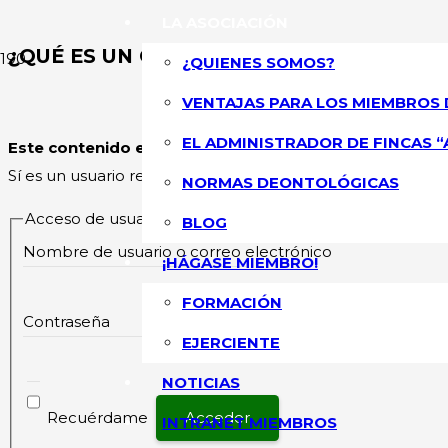
LA ASOCIACIÓN
¿QUÉ ES UN GARAJE COMUNITARIO Y QUÉ
¿QUIENES SOMOS?
VENTAJAS PARA LOS MIEMBROS 
ASOCIACIÓN NA
EL ADMINISTRADOR DE FINCAS “
Este contenido esta restringido
y su acceso solo está pe
Sí es un usuario registrado, por favor inicie sesión.
NORMAS DEONTOLÓGICAS
Acceso de usuarios existentes
BLOG
Nombre de usuario o correo electrónico
¡HÁGASE MIEMBRO!
FORMACIÓN
Contraseña
EJERCIENTE
NOTICIAS
Recuérdame
INTRANET MIEMBROS