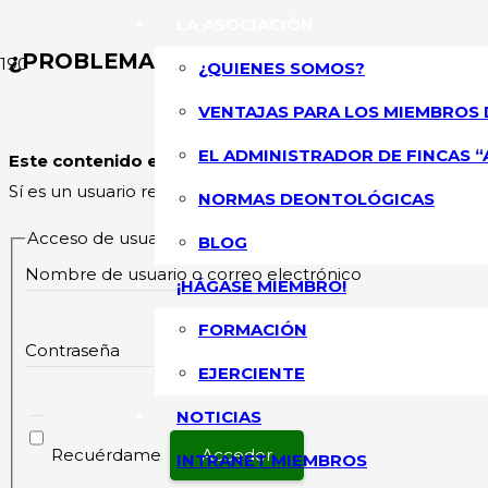
LA ASOCIACIÓN
¿PROBLEMAS CON LOS VECINOS? ESTO E
¿QUIENES SOMOS?
VENTAJAS PARA LOS MIEMBROS 
ASOCIACIÓN NA
EL ADMINISTRADOR DE FINCAS “
Este contenido esta restringido
y su acceso solo está pe
Sí es un usuario registrado, por favor inicie sesión.
NORMAS DEONTOLÓGICAS
Acceso de usuarios existentes
BLOG
Nombre de usuario o correo electrónico
¡HÁGASE MIEMBRO!
FORMACIÓN
Contraseña
EJERCIENTE
NOTICIAS
Recuérdame
INTRANET MIEMBROS