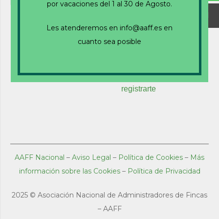
por vacaciones del 1 al 30 de Agosto.
Recuérdame
Les atenderemos en info@aaff.es en
cuanto sea posible
¿Olvidaste tu contraseña?
Haz clic para
restablecer
¿Nuevo usuario?
Haz clic aquí para
registrarte
AAFF Nacional
–
Aviso Legal
–
Política de Cookies
–
Más
información sobre las Cookies
–
Política de Privacidad
2025 ©
Asociación Nacional de Administradores de Fincas
– AAFF