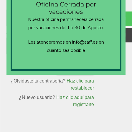
Oficina Cerrada por
Nombre de usuario o correo electrónico
vacaciones
Nuestra oficina permanecerá cerrada
por vacaciones del 1 al 30 de Agosto.
Contraseña
Les atenderemos en info@aaff.es en
cuanto sea posible
Recuérdame
¿Olvidaste tu contraseña?
Haz clic para
restablecer
¿Nuevo usuario?
Haz clic aquí para
registrarte