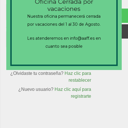
Nombre de usuario o correo electrónico
Oficina Cerrada por
vacaciones
Nuestra oficina permanecerá cerrada
por vacaciones del 1 al 30 de Agosto.
Contraseña
Les atenderemos en info@aaff.es en
cuanto sea posible
Recuérdame
¿Olvidaste tu contraseña?
Haz clic para
restablecer
¿Nuevo usuario?
Haz clic aquí para
registrarte