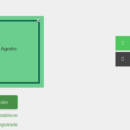
×
 Agosto.
stablecer
egistrarte