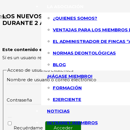
LA ASOCIACIÓN
LOS NUEVOS AUTÓNOMOS DE MUNICIPIOS
¿QUIENES SOMOS?
DURANTE 2 AÑOS
VENTAJAS PARA LOS MIEMBROS 
ASOCIACIÓN NA
EL ADMINISTRADOR DE FINCAS “
Este contenido esta restringido
y su acceso solo está pe
NORMAS DEONTOLÓGICAS
Sí es un usuario registrado, por favor inicie sesión.
BLOG
Acceso de usuarios existentes
¡HÁGASE MIEMBRO!
Nombre de usuario o correo electrónico
FORMACIÓN
EJERCIENTE
Contraseña
NOTICIAS
INTRANET MIEMBROS
Recuérdame