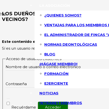
LA ASOCIACIÓN
LOS DUEÑOS DE LOCALES, ¿TIENEN MÁ
¿QUIENES SOMOS?
VECINOS?
VENTAJAS PARA LOS MIEMBROS 
ASOCIACIÓN NA
EL ADMINISTRADOR DE FINCAS “
Este contenido esta restringido
y su acceso solo está pe
NORMAS DEONTOLÓGICAS
Sí es un usuario registrado, por favor inicie sesión.
BLOG
Acceso de usuarios existentes
¡HÁGASE MIEMBRO!
Nombre de usuario o correo electrónico
FORMACIÓN
EJERCIENTE
Contraseña
NOTICIAS
INTRANET MIEMBROS
Recuérdame