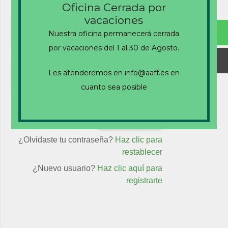
Oficina Cerrada por
Nombre de usuario o correo electrónico
vacaciones
Nuestra oficina permanecerá cerrada
por vacaciones del 1 al 30 de Agosto.
Contraseña
Les atenderemos en info@aaff.es en
cuanto sea posible
Recuérdame
¿Olvidaste tu contraseña?
Haz clic para
restablecer
¿Nuevo usuario?
Haz clic aquí para
registrarte