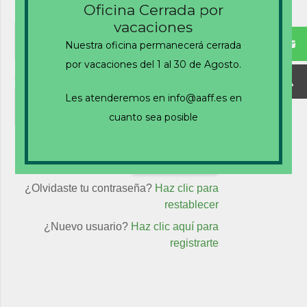
Oficina Cerrada por
Nombre de usuario o correo electrónico
vacaciones
Nuestra oficina permanecerá cerrada
por vacaciones del 1 al 30 de Agosto.
Contraseña
Les atenderemos en info@aaff.es en
cuanto sea posible
Recuérdame
¿Olvidaste tu contraseña?
Haz clic para
restablecer
¿Nuevo usuario?
Haz clic aquí para
registrarte