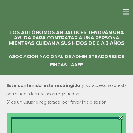
LOS AUTÓNOMOS ANDALUCES TENDRÁN UNA
AYUDA PARA CONTRATAR A UNA PERSONA
MIENTRAS CUIDAN A SUS HIJOS DE 0 A 3 AÑOS
ASOCIACIÓN NACIONAL DE ADMINISTRADORES DE
FINCAS - AAFF
Este contenido esta restringido
y su acceso solo está
permitido a los usuarios registrados.
Sí es un usuario registrado, por favor inicie sesión.
×
Acceso de usuarios
existentes