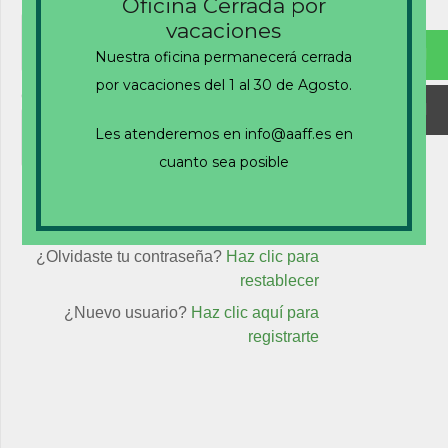
Nombre de usuario o correo electrónico
Oficina Cerrada por
vacaciones
Nuestra oficina permanecerá cerrada
por vacaciones del 1 al 30 de Agosto.
Contraseña
Les atenderemos en info@aaff.es en
cuanto sea posible
Recuérdame
¿Olvidaste tu contraseña?
Haz clic para
restablecer
¿Nuevo usuario?
Haz clic aquí para
registrarte