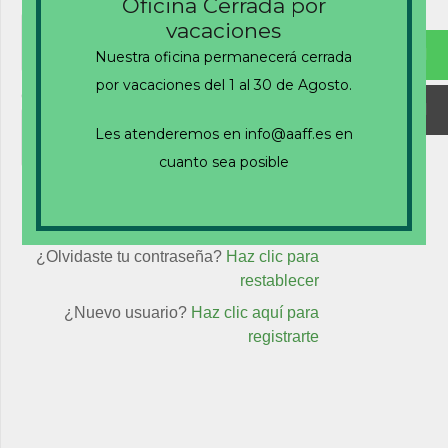
Nombre de usuario o correo electrónico
Oficina Cerrada por
vacaciones
Nuestra oficina permanecerá cerrada
por vacaciones del 1 al 30 de Agosto.
Contraseña
Les atenderemos en info@aaff.es en
cuanto sea posible
Recuérdame
¿Olvidaste tu contraseña?
Haz clic para
restablecer
¿Nuevo usuario?
Haz clic aquí para
registrarte