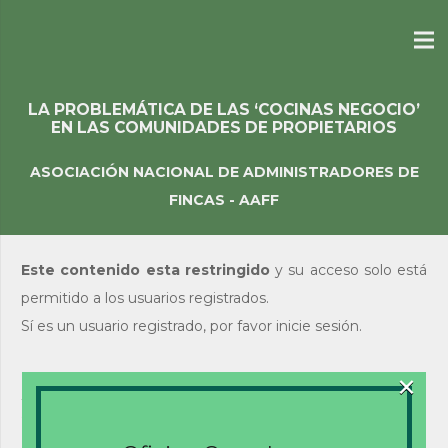
LA PROBLEMÁTICA DE LAS ‘COCINAS NEGOCIO’
EN LAS COMUNIDADES DE PROPIETARIOS
ASOCIACIÓN NACIONAL DE ADMINISTRADORES DE
FINCAS - AAFF
Este contenido esta restringido
y su acceso solo está
permitido a los usuarios registrados.
Sí es un usuario registrado, por favor inicie sesión.
×
Acceso de usuarios
existentes