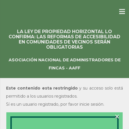
LA LEY DE PROPIEDAD HORIZONTAL LO
CONFIRMA: LAS REFORMAS DE ACCESIBILIDAD
EN COMUNIDADES DE VECINOS SERÁN
OBLIGATORIAS
ASOCIACIÓN NACIONAL DE ADMINISTRADORES DE
FINCAS - AAFF
Este contenido esta restringido
y su acceso solo está
permitido a los usuarios registrados.
Sí es un usuario registrado, por favor inicie sesión.
×
Acceso de usuarios