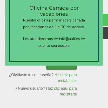
existentes
Oficina Cerrada por
vacaciones
Nombre de usuario o correo electrónico
Nuestra oficina permanecerá cerrada
por vacaciones del 1 al 30 de Agosto.
Contraseña
Les atenderemos en info@aaff.es en
cuanto sea posible
Recuérdame
¿Olvidaste tu contraseña?
Haz clic para
restablecer
¿Nuevo usuario?
Haz clic aquí para
registrarte