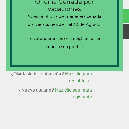
Nombre de usuario o correo electrónico
Oficina Cerrada por
vacaciones
Nuestra oficina permanecerá cerrada
por vacaciones del 1 al 30 de Agosto.
Contraseña
Les atenderemos en info@aaff.es en
cuanto sea posible
Recuérdame
¿Olvidaste tu contraseña?
Haz clic para
restablecer
¿Nuevo usuario?
Haz clic aquí para
registrarte