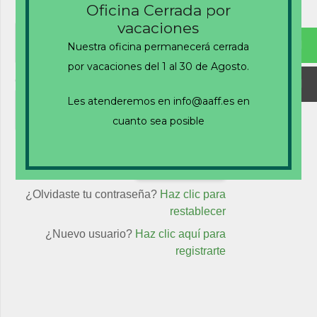
Oficina Cerrada por
Nombre de usuario o correo electrónico
vacaciones
Nuestra oficina permanecerá cerrada
por vacaciones del 1 al 30 de Agosto.
Contraseña
Les atenderemos en info@aaff.es en
cuanto sea posible
Recuérdame
¿Olvidaste tu contraseña?
Haz clic para
restablecer
¿Nuevo usuario?
Haz clic aquí para
registrarte