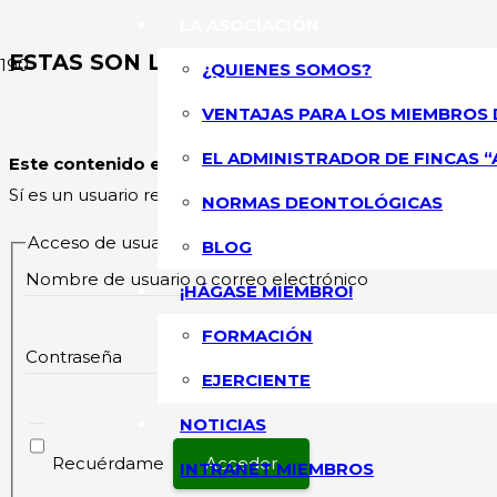
LA ASOCIACIÓN
ESTAS SON LAS CUOTAS QUE PAGARÁN L
¿QUIENES SOMOS?
VENTAJAS PARA LOS MIEMBROS 
ASOCIACIÓN NA
EL ADMINISTRADOR DE FINCAS “
Este contenido esta restringido
y su acceso solo está pe
Sí es un usuario registrado, por favor inicie sesión.
NORMAS DEONTOLÓGICAS
Acceso de usuarios existentes
BLOG
Nombre de usuario o correo electrónico
¡HÁGASE MIEMBRO!
FORMACIÓN
Contraseña
EJERCIENTE
NOTICIAS
Recuérdame
INTRANET MIEMBROS