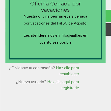
Oficina Cerrada por
Nombre de usuario o correo electrónico
vacaciones
Nuestra oficina permanecerá cerrada
por vacaciones del 1 al 30 de Agosto.
Contraseña
Les atenderemos en info@aaff.es en
cuanto sea posible
Recuérdame
¿Olvidaste tu contraseña?
Haz clic para
restablecer
¿Nuevo usuario?
Haz clic aquí para
registrarte