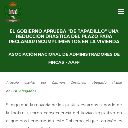
EL GOBIERNO APRUEBA “DE TAPADILLO” UNA
REDUCCIÓN DRÁSTICA DEL PLAZO PARA
RECLAMAR INCUMPLIMIENTOS EN LA VIVIENDA
ASOCIACIÓN NACIONAL DE ADMINISTRADORES DE
FINCAS - AAFF
Artículo escrito por Carmen Giménez, abogado titular
de
G&G Abogados
Si digo que la mayoría de los juristas, estamos al borde de
la lipotimia, como consecuencia del tiovivo legislativo en
el que nos tiene metido este Gobierno, el que también es