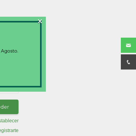
×
 Agosto.
stablecer
egistrarte