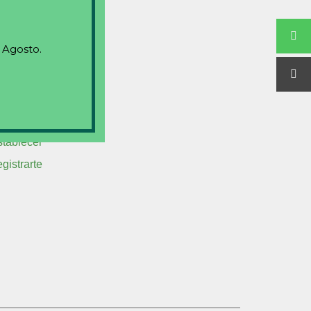
 Agosto.
stablecer
egistrarte