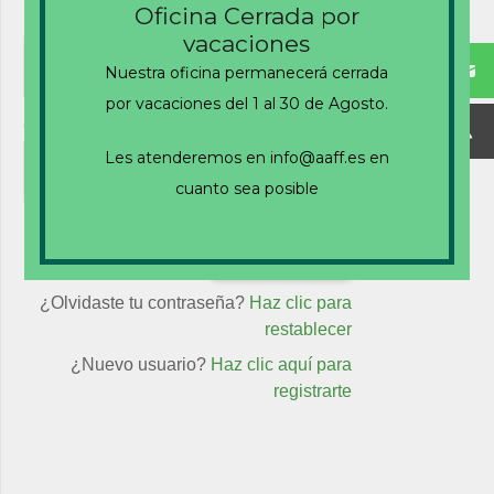
Oficina Cerrada por
Nombre de usuario o correo electrónico
vacaciones
Nuestra oficina permanecerá cerrada
por vacaciones del 1 al 30 de Agosto.
Contraseña
Les atenderemos en info@aaff.es en
cuanto sea posible
Recuérdame
¿Olvidaste tu contraseña?
Haz clic para
restablecer
¿Nuevo usuario?
Haz clic aquí para
registrarte