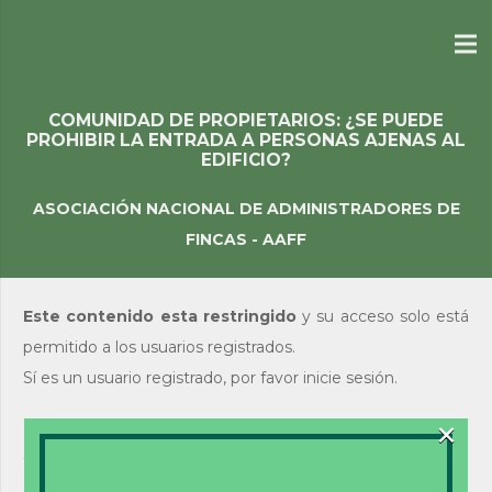
COMUNIDAD DE PROPIETARIOS: ¿SE PUEDE
PROHIBIR LA ENTRADA A PERSONAS AJENAS AL
EDIFICIO?
ASOCIACIÓN NACIONAL DE ADMINISTRADORES DE
FINCAS - AAFF
Este contenido esta restringido
y su acceso solo está
permitido a los usuarios registrados.
Sí es un usuario registrado, por favor inicie sesión.
×
Acceso de usuarios
existentes