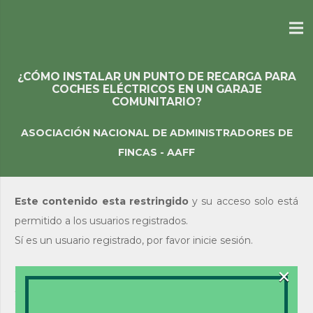
¿CÓMO INSTALAR UN PUNTO DE RECARGA PARA
COCHES ELÉCTRICOS EN UN GARAJE
COMUNITARIO?
ASOCIACIÓN NACIONAL DE ADMINISTRADORES DE
FINCAS - AAFF
Este contenido esta restringido
y su acceso solo está
permitido a los usuarios registrados.
Sí es un usuario registrado, por favor inicie sesión.
×
Acceso de usuarios
existentes