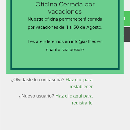
Oficina Cerrada por
Nombre de usuario o correo electrónico
vacaciones
Nuestra oficina permanecerá cerrada
por vacaciones del 1 al 30 de Agosto.
Contraseña
Les atenderemos en info@aaff.es en
cuanto sea posible
Recuérdame
¿Olvidaste tu contraseña?
Haz clic para
restablecer
¿Nuevo usuario?
Haz clic aquí para
registrarte