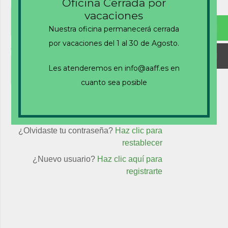
Nombre de usuario o correo electrónico
Oficina Cerrada por
vacaciones
Nuestra oficina permanecerá cerrada
por vacaciones del 1 al 30 de Agosto.
Contraseña
Les atenderemos en info@aaff.es en
cuanto sea posible
Recuérdame
¿Olvidaste tu contraseña?
Haz clic para
restablecer
¿Nuevo usuario?
Haz clic aquí para
registrarte