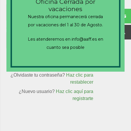
Nombre de usuario o correo electrónico
Oficina Cerrada por
vacaciones
Nuestra oficina permanecerá cerrada
por vacaciones del 1 al 30 de Agosto.
Contraseña
Les atenderemos en info@aaff.es en
cuanto sea posible
Recuérdame
¿Olvidaste tu contraseña?
Haz clic para
restablecer
¿Nuevo usuario?
Haz clic aquí para
registrarte