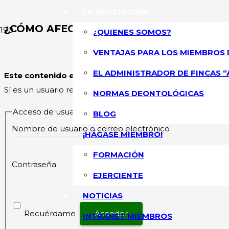
LA ASOCIACIÓN
¿CÓMO AFECTA EL GDPR A LAS COMUNI
¿QUIENES SOMOS?
VENTAJAS PARA LOS MIEMBROS 
ASOCIACIÓN NA
EL ADMINISTRADOR DE FINCAS “
Este contenido esta restringido
y su acceso solo está pe
Sí es un usuario registrado, por favor inicie sesión.
NORMAS DEONTOLÓGICAS
Acceso de usuarios existentes
BLOG
Nombre de usuario o correo electrónico
¡HÁGASE MIEMBRO!
FORMACIÓN
Contraseña
EJERCIENTE
NOTICIAS
Recuérdame
INTRANET MIEMBROS