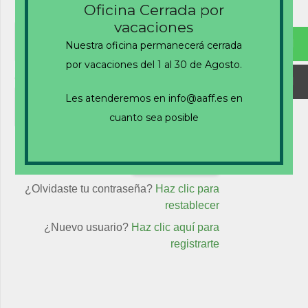
Oficina Cerrada por
Nombre de usuario o correo electrónico
vacaciones
Nuestra oficina permanecerá cerrada
por vacaciones del 1 al 30 de Agosto.
Contraseña
Les atenderemos en info@aaff.es en
cuanto sea posible
Recuérdame
¿Olvidaste tu contraseña?
Haz clic para
restablecer
¿Nuevo usuario?
Haz clic aquí para
registrarte