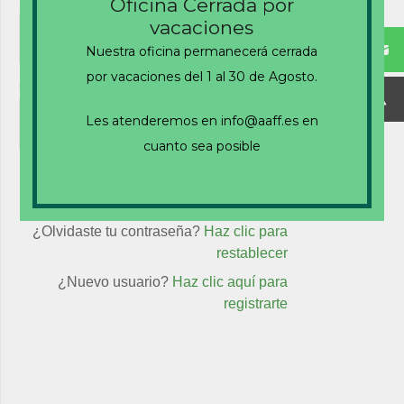
Nombre de usuario o correo electrónico
Oficina Cerrada por
vacaciones
Nuestra oficina permanecerá cerrada
por vacaciones del 1 al 30 de Agosto.
Contraseña
Les atenderemos en info@aaff.es en
cuanto sea posible
Recuérdame
¿Olvidaste tu contraseña?
Haz clic para
restablecer
¿Nuevo usuario?
Haz clic aquí para
registrarte