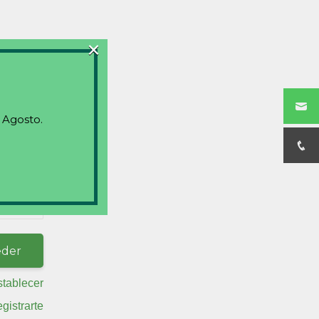
×
 Agosto.
stablecer
egistrarte