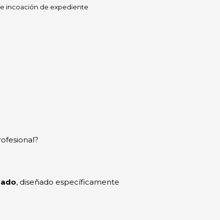
ia de incoación de expediente
rofesional?
gado
, diseñado específicamente