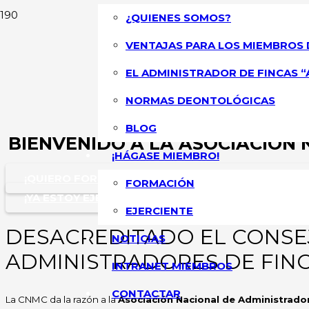
¿QUIENES SOMOS?
VENTAJAS PARA LOS MIEMBROS 
EL ADMINISTRADOR DE FINCAS “
NORMAS DEONTOLÓGICAS
BLOG
BIENVENIDO A LA ASOCIACIÓN 
¡HÁGASE MIEMBRO!
¡QUIERO FORMARME GRATIS COMO ADMINISTRADOR
FORMACIÓN
¡YA ESTOY EJERCIENDO Y QUIERO OBTENER TODAS 
EJERCIENTE
DESACREDITADO EL CONSE
NOTICIAS
ADMINISTRADORES DE FIN
INTRANET MIEMBROS
CONTACTAR
La CNMC da la razón a la
Asociación Nacional de Administrado